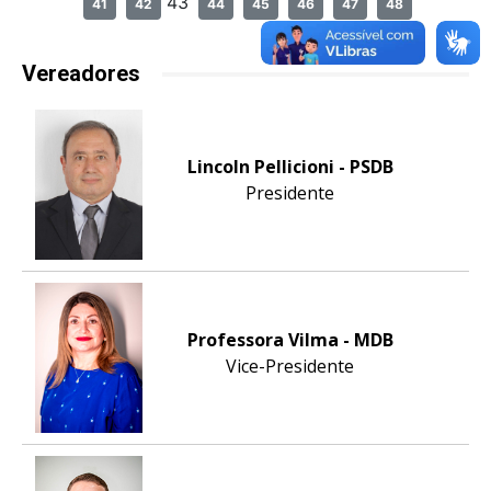
43
41
42
44
45
46
47
48
Vereadores
Lincoln Pellicioni - PSDB
Presidente
Professora Vilma - MDB
Vice-Presidente