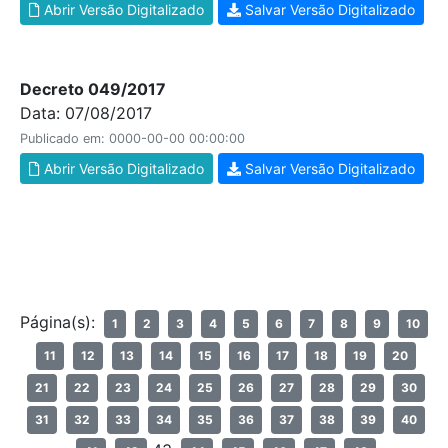
Abrir Versão Digitalizado
Salvar Versão Digitalizado
Decreto 049/2017
Data: 07/08/2017
Publicado em: 0000-00-00 00:00:00
Abrir Versão Digitalizado
Salvar Versão Digitalizado
Página(s):
1
2
3
4
5
6
7
8
9
10
11
12
13
14
15
16
17
18
19
20
21
22
23
24
25
26
27
28
29
30
31
32
33
34
35
36
37
38
39
40