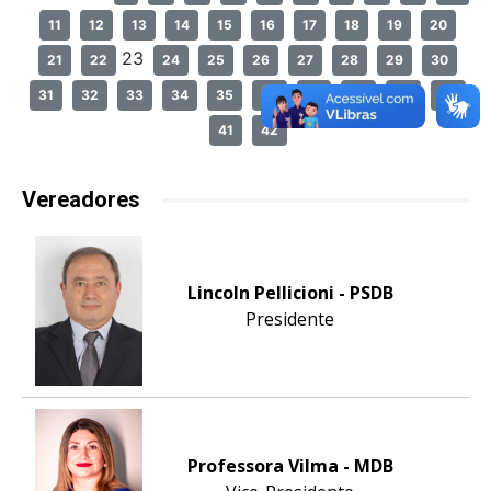
11
12
13
14
15
16
17
18
19
20
23
21
22
24
25
26
27
28
29
30
31
32
33
34
35
36
37
38
39
40
41
42
Vereadores
Lincoln Pellicioni - PSDB
Presidente
Professora Vilma - MDB