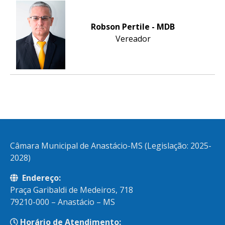
Robson Pertile - MDB
Vereador
Câmara Municipal de Anastácio-MS (Legislação: 2025-
2028)
Endereço:
Praça Garibaldi de Medeiros, 718
79210-000 – Anastácio – MS
Horário de Atendimento: