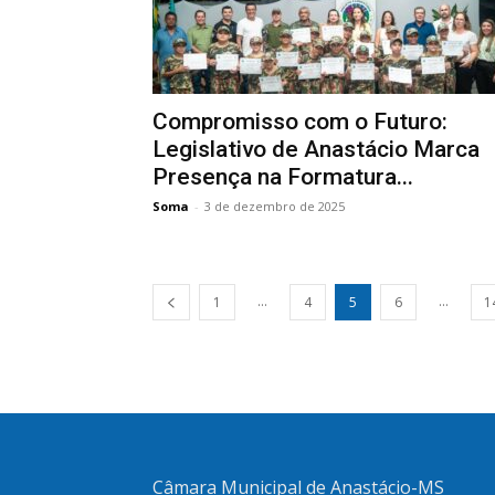
Compromisso com o Futuro:
Legislativo de Anastácio Marca
Presença na Formatura...
Soma
-
3 de dezembro de 2025
...
...
1
4
5
6
1
Câmara Municipal de Anastácio-MS