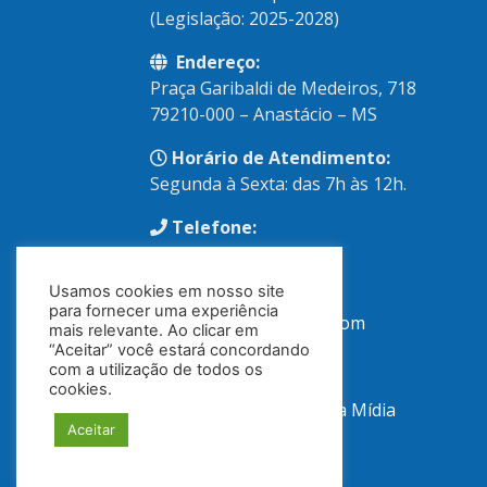
(Legislação: 2025-2028)
Endereço:
Praça Garibaldi de Medeiros, 718
79210-000 – Anastácio – MS
Horário de Atendimento:
Segunda à Sexta: das 7h às 12h.
Telefone:
(67) 3245-0530
Usamos cookies em nosso site
E-mail:
para fornecer uma experiência
cmanastacio@hotmail.com
mais relevante. Ao clicar em
“Aceitar” você estará concordando
Política de Privacidade
com a utilização de todos os
cookies.
Desenvolvido por:
Soma Mídia
Aceitar