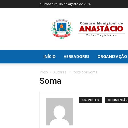
quinta-feira, 06 de agosto de 2026
Câmara
Municipal
de
Anastácio
INÍCIO
VEREADORES
ORGANIZAÇÃO
Início
Autores
Posts por Soma
Soma
136 POSTS
0 COMENTÁR