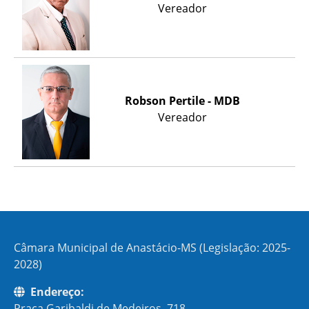
Vereador
Robson Pertile - MDB
Vereador
Câmara Municipal de Anastácio-MS (Legislação: 2025-
2028)
Endereço:
Praça Garibaldi de Medeiros, 718