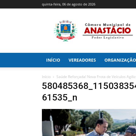
quinta-feira, 06 de agosto de 2026
Câmara
Municipal
de
Anastácio
INÍCIO
VEREADORES
ORGANIZAÇÃO
Início
Saúde Reforçada! Nova Frota de Veículos Agil
580485368_11503835
61535_n