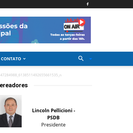
CONTATO
547284988_6138511492655661535_n
ereadores
Lincoln Pellicioni -
PSDB
Presidente