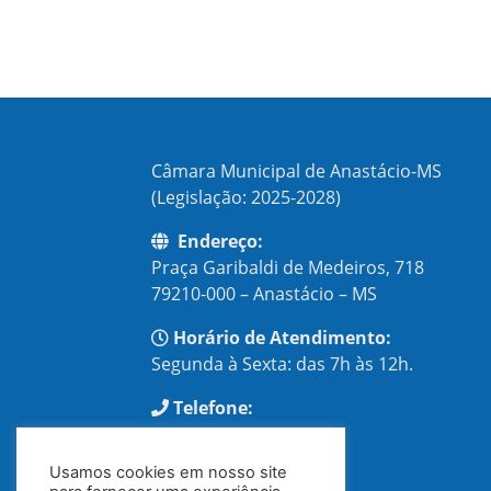
Câmara Municipal de Anastácio-MS
(Legislação: 2025-2028)
Endereço:
Praça Garibaldi de Medeiros, 718
79210-000 – Anastácio – MS
Horário de Atendimento:
Segunda à Sexta: das 7h às 12h.
Telefone:
(67) 3245-0530
Usamos cookies em nosso site
E-mail: