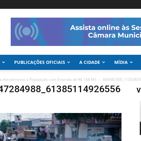
PUBLICAÇÕES OFICIAIS
A CIDADE
MÍDIA
iza Atendimento à População com Emenda de R$ 168 Mil
580485368_1150383
47284988_61385114926556
V