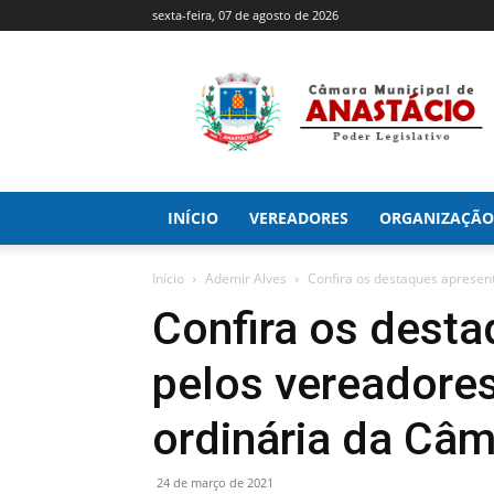
sexta-feira, 07 de agosto de 2026
Câmara
Municipal
de
Anastácio
INÍCIO
VEREADORES
ORGANIZAÇÃO
Início
Ademir Alves
Confira os destaques apresent
Confira os dest
pelos vereadores
ordinária da Câm
24 de março de 2021