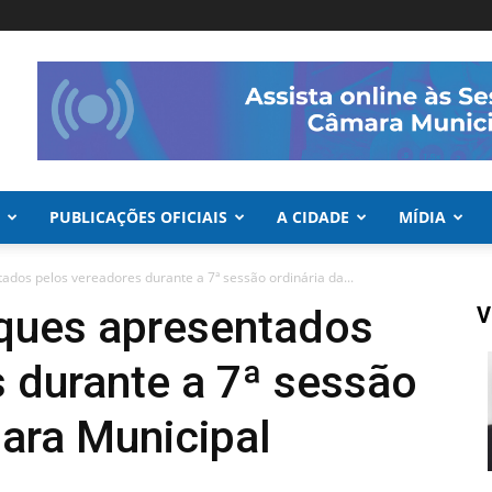
PUBLICAÇÕES OFICIAIS
A CIDADE
MÍDIA
ados pelos vereadores durante a 7ª sessão ordinária da...
aques apresentados
V
 durante a 7ª sessão
ara Municipal