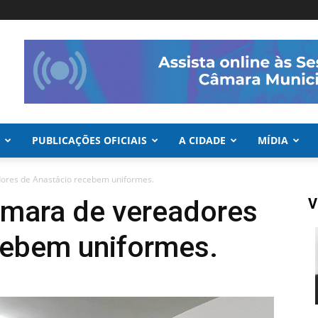
PUBLICAÇÕES OFICIAIS
A CIDADE
MÍDIA
ores de Anastácio recebem uniformes.
âmara de vereadores
V
cebem uniformes.